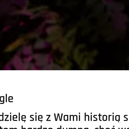
gle
zielę się z Wami historią se