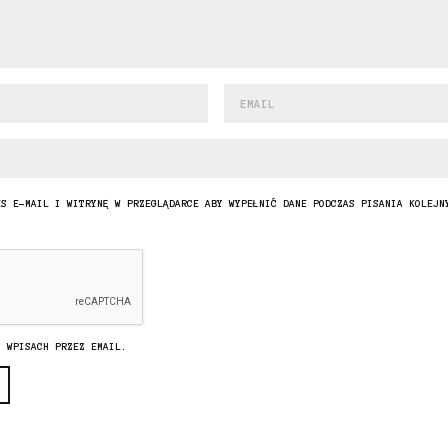
ES E-MAIL I WITRYNĘ W PRZEGLĄDARCE ABY WYPEŁNIĆ DANE PODCZAS PISANIA KOLEJN
H WPISACH PRZEZ EMAIL.