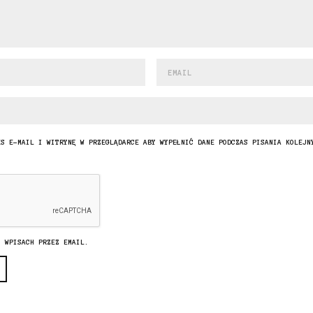
ES E-MAIL I WITRYNĘ W PRZEGLĄDARCE ABY WYPEŁNIĆ DANE PODCZAS PISANIA KOLEJN
H WPISACH PRZEZ EMAIL.