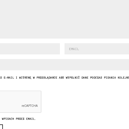
ES E-MAIL I WITRYNĘ W PRZEGLĄDARCE ABY WYPEŁNIĆ DANE PODCZAS PISANIA KOLEJN
H WPISACH PRZEZ EMAIL.