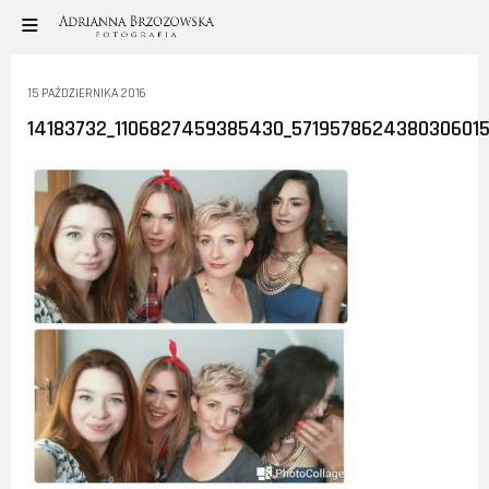
15 PAŹDZIERNIKA 2016
14183732_1106827459385430_5719578624380306015