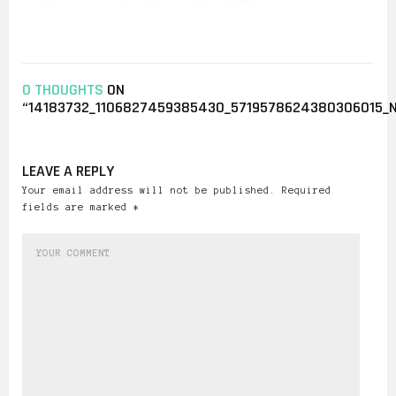
0 THOUGHTS
ON
“14183732_1106827459385430_5719578624380306015_
LEAVE A REPLY
Your email address will not be published. Required
fields are marked *