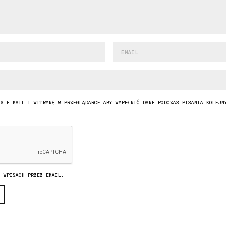
ES E-MAIL I WITRYNĘ W PRZEGLĄDARCE ABY WYPEŁNIĆ DANE PODCZAS PISANIA KOLEJN
H WPISACH PRZEZ EMAIL.