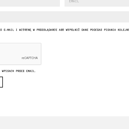
ES E-MAIL I WITRYNĘ W PRZEGLĄDARCE ABY WYPEŁNIĆ DANE PODCZAS PISANIA KOLEJN
H WPISACH PRZEZ EMAIL.