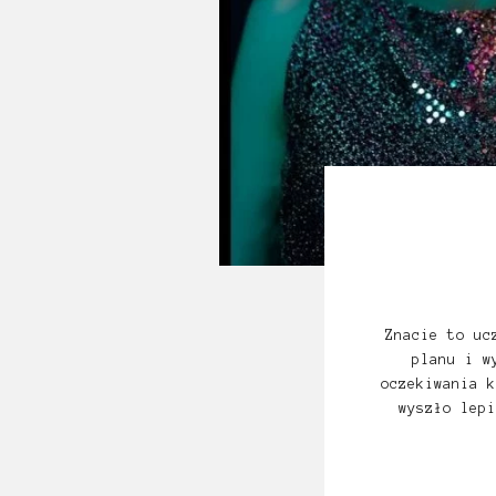
Znacie to uc
planu i w
oczekiwania k
wyszło lep