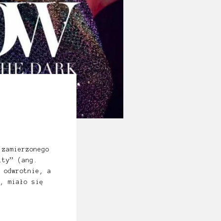
 zamierzonego
ity” (ang.
 odwrotnie, a
, miało się